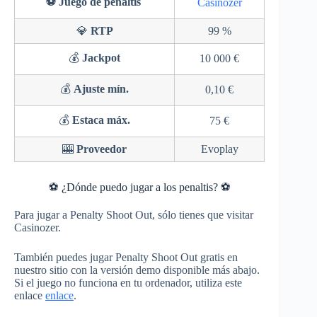
⚽️ Juego de penaltis
Casinozer
💎
RTP
99 %
💰
Jackpot
10 000 €
💰
Ajuste mín.
0,10 €
💰
Estaca máx.
75 €
🎰
Proveedor
Evoplay
⚽️ ¿Dónde puedo jugar a los penaltis? ⚽️
Para jugar a Penalty Shoot Out, sólo tienes que visitar
Casinozer.
También puedes jugar Penalty Shoot Out gratis en
nuestro sitio con la versión demo disponible más abajo.
Si el juego no funciona en tu ordenador, utiliza este
enlace
enlace
.