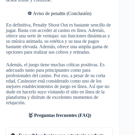
⚽️ Aviso de penaltis (Conclusión)
En definitiva, Penalty Shoot Out es bastante sencillo de
jugar. Basta con acceder al casino en línea. Además,
ofrece una serie de ventajas: sus funciones dinámicas y
su música animada, su estética y su tasa de pagos
bastante elevada. Además, ofrece una amplia gama de
opciones para realizar sus cobros y retiradas.
Además, el juego tiene muchas críticas positivas. Es
adecuado tanto para principiantes como para
profesionales del casino. Por eso, a pesar de su corta
edad, Casinozer está considerado como uno de los
mejores establecimientos de juego en línea. Así que no
dude en hacerlo suyo visitando el sitio en línea de la
plataforma y disfrute de excelentes momentos de
relajación.
🥇 Preguntas frecuentes (FAQ)