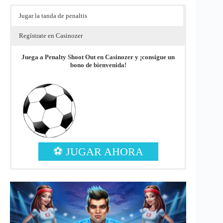
Jugar la tanda de penaltis
Regístrate en Casinozer
Juega a Penalty Shoot Out en Casinozer y ¡consigue un
bono de bienvenida!
⚽️ JUGAR AHORA
Ir a Casinozer
(a través de nuestro enlace de
bonificación)
Sólo tiene que registrarse
Hacer un ingreso
Con el bono de bienvenida, Casinozer te ofrece 20€
de Tiradas Gratis en la tragaperras Sticky Bandit, sin
ninguna Apuesta.