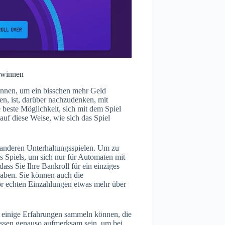
ewinnen
können, um ein bisschen mehr Geld
en, ist, darüber nachzudenken, mit
 beste Möglichkeit, sich mit dem Spiel
uf diese Weise, wie sich das Spiel
 anderen Unterhaltungsspielen. Um zu
s Spiels, um sich nur für Automaten mit
ass Sie Ihre Bankroll für ein einziges
aben. Sie können auch die
or echten Einzahlungen etwas mehr über
 einige Erfahrungen sammeln können, die
üssen genauso aufmerksam sein, um bei