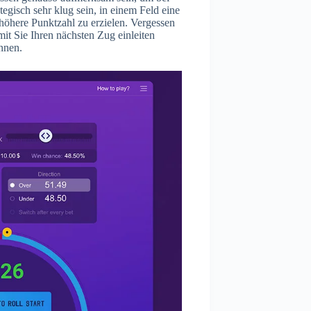
egisch sehr klug sein, in einem Feld eine
 höhere Punktzahl zu erzielen. Vergessen
mit Sie Ihren nächsten Zug einleiten
nnen.