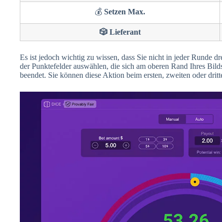
💰
Setzen Max.
🎲 Lieferant
Es ist jedoch wichtig zu wissen, dass Sie nicht in jeder Runde d
der Punktefelder auswählen, die sich am oberen Rand Ihres Bild
beendet. Sie können diese Aktion beim ersten, zweiten oder drit