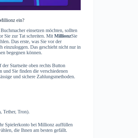
Millionz ein?
 Buchmacher einsetzen möchten, sollten
r Sie zur Tat schreiten. Mit
Millionz
Sie
len. Das erste, was Sie vor der
h einzuloggen. Das geschieht nicht nur in
hnen begegnen können.
 der Startseite oben rechts Button
en und Sie finden die verschiedenen
lässige und sichere Zahlungsmethoden.
 Tether, Tron).
hr Spielerkonto bei Millionz auffüllen
ählen, die Ihnen am besten gefällt.