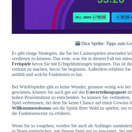
🎰 Dice Spribe: Tipps zum G
Es gibt einige Strategien, die Sie bei Casinospielen anwenden 
verdienen zu können. Das erste, was Sie in diesem Fall tun müss
Freispiele
bevor Sie mit Echtgeldsitzungen beginnen. Das ist die
vertraut zu machen, bevor Sie beginnen. Außerdem erfahren Sie a
anfühlt und welche Funktionen es hat.
Bei Würfelspielen gibt es keine Wunder, genauso wenig wie bei
gewinnen, können Sie auch gut auf das
Umverteilungsquote
de
hohen Prozentsätzen zu entscheiden. So können Sie verhindern, d
Spiel verbrennen, bei dem Sie keine Chance auf einen Gewinn h
Willkommensbonus
um die Spiele Ihrer Wahl zu spielen, um v
die Funktionsweise zu erfahren.
Wenn Sie so vorgehen, werden Sie auch als Anfänger zumindest
es Ihnen ermöglichen, mit diesem Spiel gut zu gewinnen. Sie m