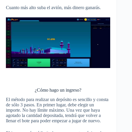
Cuanto más alto suba el avión, más dinero ganarás.
¿Cómo hago un ingreso?
El método para realizar un depósito es sencillo y consta
de sólo 3 pasos. En primer lugar, debe elegir un
importe. No hay límite máximo. Una vez que haya
agotado la cantidad depositada, tendrá que volver a
llenar el bote para poder empezar a jugar de nuevo.