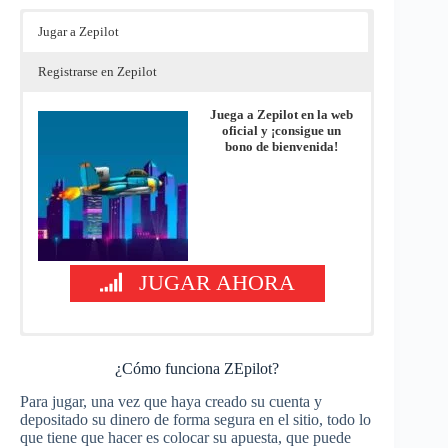
Jugar a Zepilot
Registrarse en Zepilot
Juega a Zepilot en la web
oficial y ¡consigue un
bono de bienvenida!
JUGAR AHORA
Ir a Zepilot
(a través de nuestro enlace de
bonificación)
¿Cómo funciona ZEpilot?
Sólo tiene que registrarse.
Realice un ingreso (de al menos 20 euros)
Para jugar, una vez que haya creado su cuenta y
Puedes jugar a Zepilot y retirarte en cualquier
depositado su dinero de forma segura en el sitio, todo lo
momento.
que tiene que hacer es colocar su apuesta, que puede