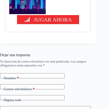
JUGAR AHORA
Ir a Zepilot
(a través de nuestro enlace de
bonificación)
Sólo tiene que registrarse.
Realice un ingreso (de al menos 20 euros)
Puedes jugar a Zepilot y retirarte en cualquier
momento.
Dejar una respuesta
Tu dirección de correo electrónico no será publicada.
Los campos
obligatorios están marcados con
*
Nombre
*
Correo electrónico
*
Página web