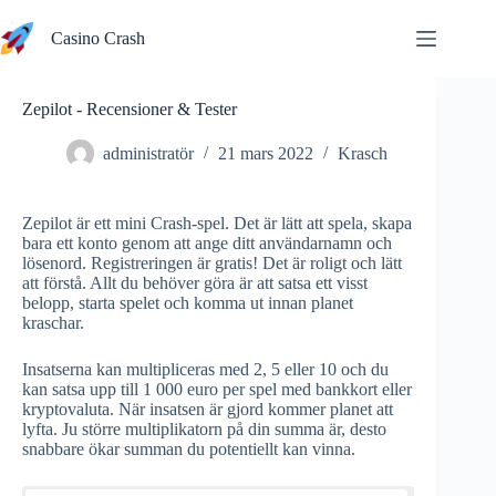
Hoppa
till
Casino Crash
innehåll
Zepilot - Recensioner & Tester
administratör
21 mars 2022
Krasch
Zepilot är ett mini Crash-spel. Det är lätt att spela, skapa
bara ett konto genom att ange ditt användarnamn och
lösenord. Registreringen är gratis! Det är roligt och lätt
att förstå. Allt du behöver göra är att satsa ett visst
belopp, starta spelet och komma ut innan planet
kraschar.
Insatserna kan multipliceras med 2, 5 eller 10 och du
kan satsa upp till 1 000 euro per spel med bankkort eller
kryptovaluta. När insatsen är gjord kommer planet att
lyfta. Ju större multiplikatorn på din summa är, desto
snabbare ökar summan du potentiellt kan vinna.