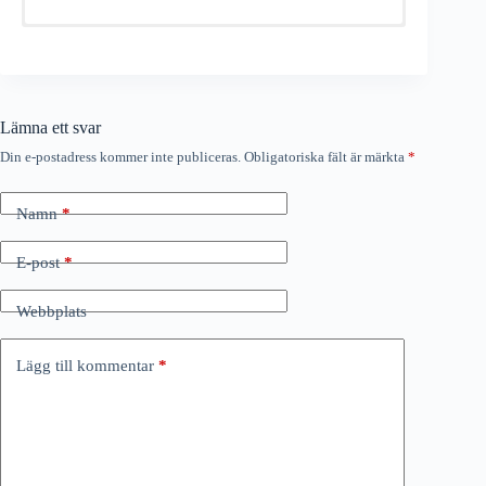
Gå till Zepilot
(via vår bonuslänk)
Allt du behöver göra är att registrera dig.
Gör en insättning (på minst 20 euro)
Du kan spela Zepilot och göra uttag när som helst.
Lämna ett svar
Din e-postadress kommer inte publiceras.
Obligatoriska fält är märkta
*
Namn
*
E-post
*
Webbplats
Lägg till kommentar
*