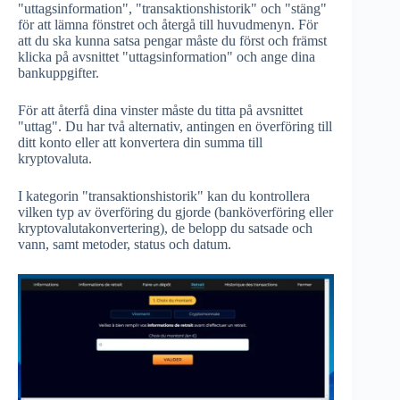
"uttagsinformation", "transaktionshistorik" och "stäng"
för att lämna fönstret och återgå till huvudmenyn. För
att du ska kunna satsa pengar måste du först och främst
klicka på avsnittet "uttagsinformation" och ange dina
bankuppgifter.
För att återfå dina vinster måste du titta på avsnittet
"uttag". Du har två alternativ, antingen en överföring till
ditt konto eller att konvertera din summa till
kryptovaluta.
I kategorin "transaktionshistorik" kan du kontrollera
vilken typ av överföring du gjorde (banköverföring eller
kryptovalutakonvertering), de belopp du satsade och
vann, samt metoder, status och datum.