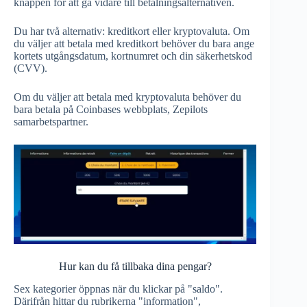
knappen för att gå vidare till betalningsalternativen.
Du har två alternativ: kreditkort eller kryptovaluta. Om
du väljer att betala med kreditkort behöver du bara ange
kortets utgångsdatum, kortnumret och din säkerhetskod
(CVV).
Om du väljer att betala med kryptovaluta behöver du
bara betala på Coinbases webbplats, Zepilots
samarbetspartner.
Hur kan du få tillbaka dina pengar?
Sex kategorier öppnas när du klickar på "saldo".
Därifrån hittar du rubrikerna "information",