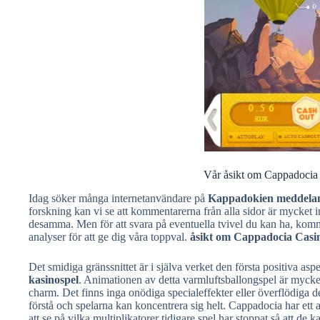
Vår åsikt om Cappadocia
Idag söker många internetanvändare på
Kappadokien meddela
forskning kan vi se att kommentarerna från alla sidor är mycket i
desamma. Men för att svara på eventuella tvivel du kan ha, komme
analyser för att ge dig våra toppval.
åsikt om Cappadocia Casi
Det smidiga gränssnittet är i själva verket den första positiva as
kasinospel
. Animationen av detta varmluftsballongspel är mycket
charm. Det finns inga onödiga specialeffekter eller överflödiga deta
förstå och spelarna kan koncentrera sig helt. Cappadocia har ett a
att se på vilka multiplikatorer tidigare spel har stoppat så att de