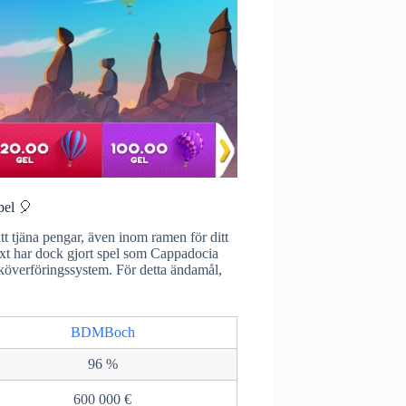
pel 🎈
tt tjäna pengar, även inom ramen för ditt
xt har dock gjort spel som Cappadocia
anköverföringssystem. För detta ändamål,
BDMBoch
96 %
600 000 €