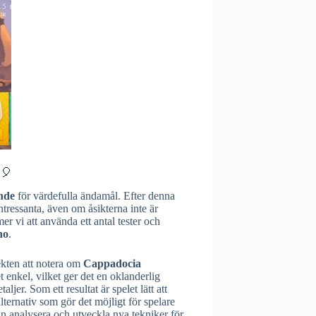
 🎈
nde
för värdefulla ändamål. Efter denna
ntressanta, även om åsikterna inte är
r vi att använda ett antal tester och
no
.
pekten att notera om
Cappadocia
 enkel, vilket ger det en oklanderlig
ljer. Som ett resultat är spelet lätt att
lternativ som gör det möjligt för spelare
 kan analysera och utveckla nya tekniker för