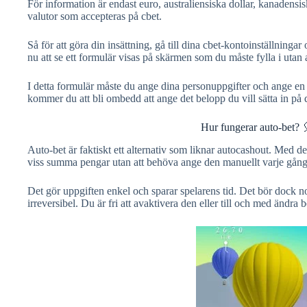
För information är endast euro, australiensiska dollar, kanadensi
valutor som accepteras på cbet.
Så för att göra din insättning, gå till dina cbet-kontoinställning
nu att se ett formulär visas på skärmen som du måste fylla i utan 
I detta formulär måste du ange dina personuppgifter och ange e
kommer du att bli ombedd att ange det belopp du vill sätta in på d
Hur fungerar auto-bet? 
Auto-bet är faktiskt ett alternativ som liknar autocashout. Med d
viss summa pengar utan att behöva ange den manuellt varje gång 
Det gör uppgiften enkel och sparar spelarens tid. Det bör dock no
irreversibel. Du är fri att avaktivera den eller till och med ändra b