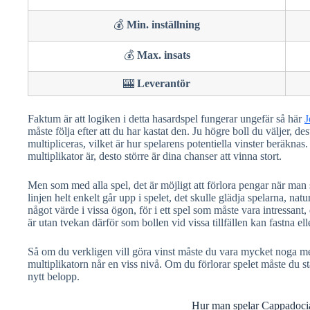
💰
Min. inställning
💰
Max. insats
🎰
Leverantör
Faktum är att logiken i detta hasardspel fungerar ungefär så här
J
måste följa efter att du har kastat den. Ju högre boll du väljer, 
multipliceras, vilket är hur spelarens potentiella vinster beräknas.
multiplikator är, desto större är dina chanser att vinna stort.
Men som med alla spel, det är möjligt att förlora pengar när ma
linjen helt enkelt går upp i spelet, det skulle glädja spelarna, natu
något värde i vissa ögon, för i ett spel som måste vara intressant
är utan tvekan därför som bollen vid vissa tillfällen kan fastna el
Så om du verkligen vill göra vinst måste du vara mycket noga me
multiplikatorn når en viss nivå. Om du förlorar spelet måste du star
nytt belopp.
Hur man spelar Cappadoci