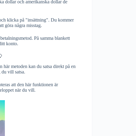
ska dollar och amerikanska dollar de
ar och klicka på "insättning". Du kommer
att göra några misstag.
n betalningsmetod. På samma blankett
itt konto.
🎈
en här metoden kan du satsa direkt på en
du vill satsa.
teras att den här funktionen är
eloppet när du vill.