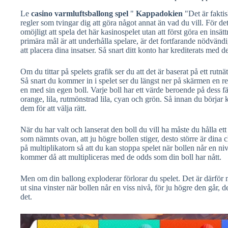
Le
casino varmluftsballong spel
"
Kappadokien
"Det är faktisk
regler som tvingar dig att göra något annat än vad du vill. För det
omöjligt att spela det här kasinospelet utan att först göra en in
primära mål är att underhålla spelare, är det fortfarande nödvändig
att placera dina insatser. Så snart ditt konto har krediterats med d
Om du tittar på spelets grafik ser du att det är baserat på ett rutnä
Så snart du kommer in i spelet ser du längst ner på skärmen en r
en med sin egen boll. Varje boll har ett värde beroende på dess fä
orange, lila, rutmönstrad lila, cyan och grön. Så innan du börjar k
dem för att välja rätt.
När du har valt och lanserat den boll du vill ha måste du hålla e
som nämnts ovan, att ju högre bollen stiger, desto större är dina 
på multiplikatorn så att du kan stoppa spelet när bollen når en niv
kommer då att multipliceras med de odds som din boll har nått.
Men om din ballong exploderar förlorar du spelet. Det är därför 
ut sina vinster när bollen når en viss nivå, för ju högre den går, d
det.