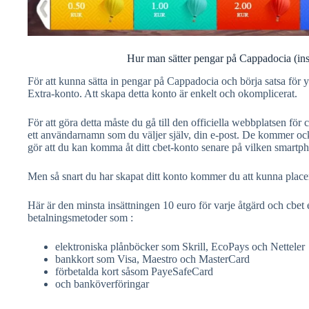
Hur man sätter pengar på Cappadocia (ins
För att kunna sätta in pengar på Cappadocia och börja satsa för yt
Extra-konto. Att skapa detta konto är enkelt och okomplicerat.
För att göra detta måste du gå till den officiella webbplatsen för 
ett användarnamn som du väljer själv, din e-post. De kommer ocks
gör att du kan komma åt ditt cbet-konto senare på vilken smartph
Men så snart du har skapat ditt konto kommer du att kunna plac
Här är den minsta insättningen 10 euro för varje åtgärd och cbet 
betalningsmetoder som :
elektroniska plånböcker som Skrill, EcoPays och Netteler
bankkort som Visa, Maestro och MasterCard
förbetalda kort såsom PayeSafeCard
och banköverföringar