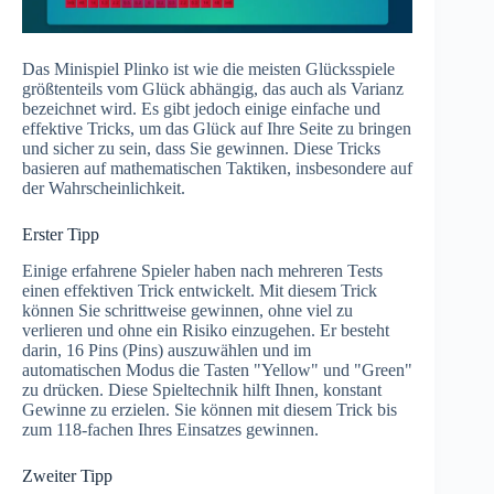
Das Minispiel Plinko ist wie die meisten Glücksspiele
größtenteils vom Glück abhängig, das auch als Varianz
bezeichnet wird. Es gibt jedoch einige einfache und
effektive Tricks, um das Glück auf Ihre Seite zu bringen
und sicher zu sein, dass Sie gewinnen. Diese Tricks
basieren auf mathematischen Taktiken, insbesondere auf
der Wahrscheinlichkeit.
Erster Tipp
Einige erfahrene Spieler haben nach mehreren Tests
einen effektiven Trick entwickelt. Mit diesem Trick
können Sie schrittweise gewinnen, ohne viel zu
verlieren und ohne ein Risiko einzugehen. Er besteht
darin, 16 Pins (Pins) auszuwählen und im
automatischen Modus die Tasten "Yellow" und "Green"
zu drücken. Diese Spieltechnik hilft Ihnen, konstant
Gewinne zu erzielen. Sie können mit diesem Trick bis
zum 118-fachen Ihres Einsatzes gewinnen.
Zweiter Tipp