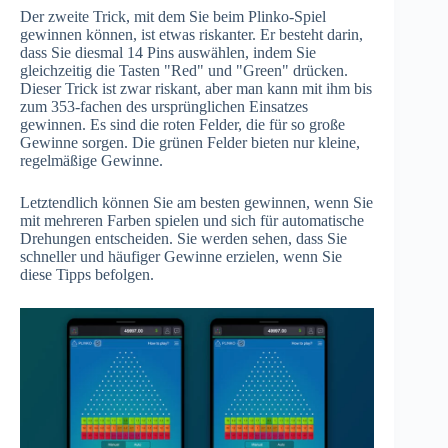
Der zweite Trick, mit dem Sie beim Plinko-Spiel
gewinnen können, ist etwas riskanter. Er besteht darin,
dass Sie diesmal 14 Pins auswählen, indem Sie
gleichzeitig die Tasten "Red" und "Green" drücken.
Dieser Trick ist zwar riskant, aber man kann mit ihm bis
zum 353-fachen des ursprünglichen Einsatzes
gewinnen. Es sind die roten Felder, die für so große
Gewinne sorgen. Die grünen Felder bieten nur kleine,
regelmäßige Gewinne.
Letztendlich können Sie am besten gewinnen, wenn Sie
mit mehreren Farben spielen und sich für automatische
Drehungen entscheiden. Sie werden sehen, dass Sie
schneller und häufiger Gewinne erzielen, wenn Sie
diese Tipps befolgen.