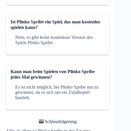
Ist Plinko Spribe ein Spiel, das man kostenlos
spielen kann?
Nein, es gibt keine kostenlose Version des
Spiels Plinko Spribe.
Kann man beim Spielen von Plinko Spribe
jedes Mal gewinnen?
Es ist nicht möglich, bei Plinko Spribe nur zu
gewinnen, da es sich um ein Zufallsspiel
handelt.
🎰 Schlussfolgerung
Alles in allem ist Plinko Spribe in der Tat eine