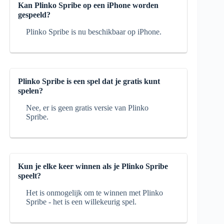
Kan Plinko Spribe op een iPhone worden
gespeeld?
Plinko Spribe is nu beschikbaar op iPhone.
Plinko Spribe is een spel dat je gratis kunt
spelen?
Nee, er is geen gratis versie van Plinko
Spribe.
Kun je elke keer winnen als je Plinko Spribe
speelt?
Het is onmogelijk om te winnen met Plinko
Spribe - het is een willekeurig spel.