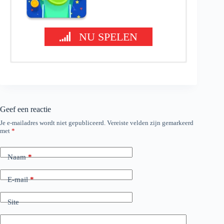
NU SPELEN
Ga naar Millionz
(via onze bonuslink)
Je hoeft je alleen maar te registreren.
Doe een storting (van ten minste €20)
Je kunt Spribe's Plinko spelen en je op elk moment
terugtrekken.
Geef een reactie
Je e-mailadres wordt niet gepubliceerd.
Vereiste velden zijn gemarkeerd
met
*
Naam
*
E-mail
*
Site