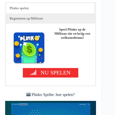
Plinko spelen
Registreren op Millionz
Speel Plinko op de
Millionz site en krijg een
welkomstbonus!
NU SPELEN
Ga naar Millionz
(via onze bonuslink)
Je hoeft je alleen maar te registreren.
🎰 Plinko Spribe: hoe spelen?
Doe een storting (van ten minste €20)
Je kunt Spribe's Plinko spelen en je op elk moment
terugtrekken.