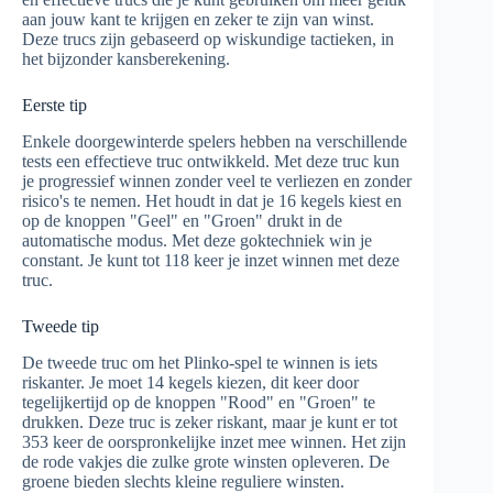
aan jouw kant te krijgen en zeker te zijn van winst.
Deze trucs zijn gebaseerd op wiskundige tactieken, in
het bijzonder kansberekening.
Eerste tip
Enkele doorgewinterde spelers hebben na verschillende
tests een effectieve truc ontwikkeld. Met deze truc kun
je progressief winnen zonder veel te verliezen en zonder
risico's te nemen. Het houdt in dat je 16 kegels kiest en
op de knoppen "Geel" en "Groen" drukt in de
automatische modus. Met deze goktechniek win je
constant. Je kunt tot 118 keer je inzet winnen met deze
truc.
Tweede tip
De tweede truc om het Plinko-spel te winnen is iets
riskanter. Je moet 14 kegels kiezen, dit keer door
tegelijkertijd op de knoppen "Rood" en "Groen" te
drukken. Deze truc is zeker riskant, maar je kunt er tot
353 keer de oorspronkelijke inzet mee winnen. Het zijn
de rode vakjes die zulke grote winsten opleveren. De
groene bieden slechts kleine reguliere winsten.