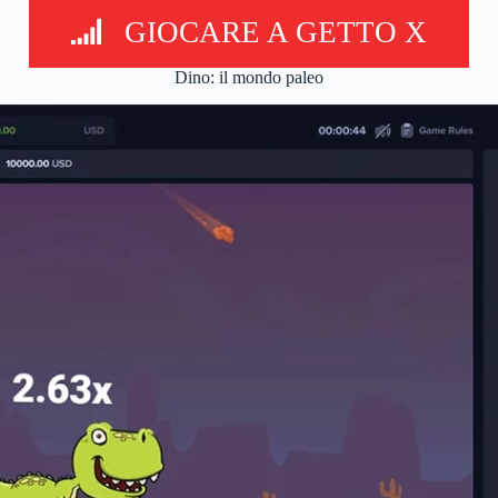
GIOCARE A GETTO X
Dino: il mondo paleo