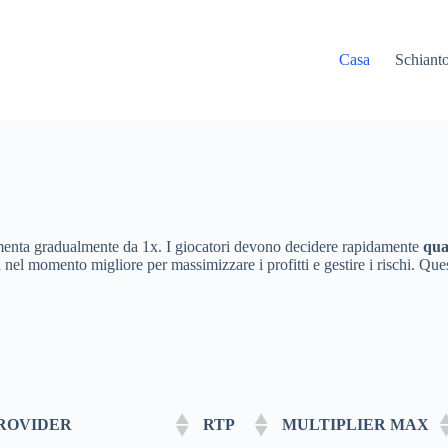
Casa
Schiant
umenta gradualmente da 1x. I giocatori devono decidere rapidamente
qua
ata nel momento migliore per massimizzare i profitti e gestire i rischi. Qu
ROVIDER
RTP
MULTIPLIER MAX