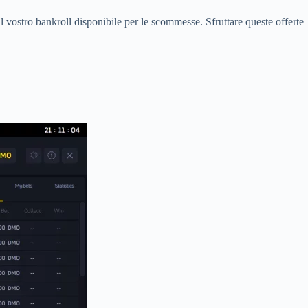
l vostro bankroll disponibile per le scommesse. Sfruttare queste offerte