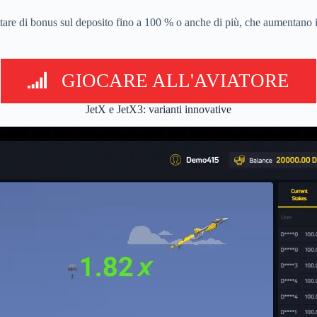
ttare di bonus sul deposito fino a 100 % o anche di più, che aumentano i
GIOCARE ALL'AVIATORE
JetX e JetX3: varianti innovative