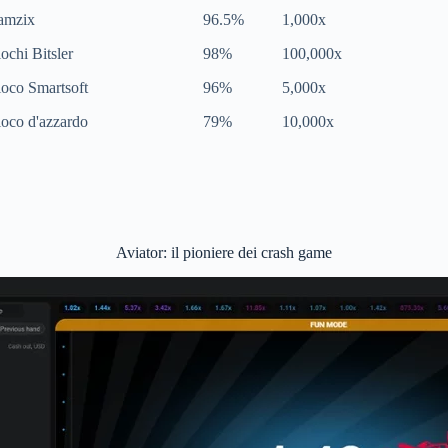
amzix
96.5%
1,000x
ochi Bitsler
98%
100,000x
oco Smartsoft
96%
5,000x
oco d'azzardo
79%
10,000x
Aviator: il pioniere dei crash game