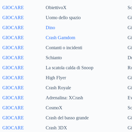
GIOCARE
ObiettivoX
So
GIOCARE
Uomo dello spazio
Gi
GIOCARE
Dino
Gi
GIOCARE
Crash Gamdom
G
GIOCARE
Contanti o incidenti
Gi
GIOCARE
Schianto
Du
GIOCARE
La scatola calda di Snoop
R
GIOCARE
High Flyer
Gi
GIOCARE
Crash Royale
G
GIOCARE
Adrenalina: XCrash
E
GIOCARE
CosmoX
So
GIOCARE
Crash del basso grande
Gi
GIOCARE
Crash 3DX
G