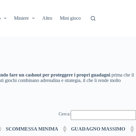
o
Miniere
Altro
Mini gioco
ndo fare un cashout per proteggere i propri guadagni
prima che il
esti giochi combinano adrenalina e strategia, il che li rende molto
Cerca:
SCOMMESSA MINIMA
GUADAGNO MASSIMO