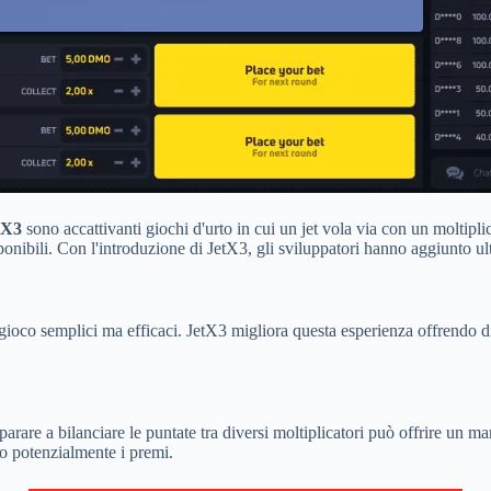
tX3
sono accattivanti giochi d'urto in cui un jet vola via con un moltiplic
isponibili. Con l'introduzione di JetX3, gli sviluppatori hanno aggiunto u
ioco semplici ma efficaci. JetX3 migliora questa esperienza offrendo dive
are a bilanciare le puntate tra diversi moltiplicatori può offrire un ma
do potenzialmente i premi.