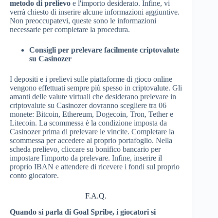
metodo di prelievo
e l'importo desiderato. Infine, vi
verrà chiesto di inserire alcune informazioni aggiuntive.
Non preoccupatevi, queste sono le informazioni
necessarie per completare la procedura.
Consigli per prelevare facilmente criptovalute
su Casinozer
I depositi e i prelievi sulle piattaforme di gioco online
vengono effettuati sempre più spesso in criptovalute. Gli
amanti delle valute virtuali che desiderano prelevare in
criptovalute su Casinozer dovranno scegliere tra 06
monete: Bitcoin, Ethereum, Dogecoin, Tron, Tether e
Litecoin. La scommessa è la condizione imposta da
Casinozer prima di prelevare le vincite. Completare la
scommessa per accedere al proprio portafoglio. Nella
scheda prelievo, cliccare su bonifico bancario per
impostare l'importo da prelevare. Infine, inserire il
proprio IBAN e attendere di ricevere i fondi sul proprio
conto giocatore.
F.A.Q.
Quando si parla di Goal Spribe, i giocatori si