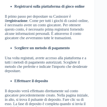
Registrarsi sulla piattaforma di gioco online
Il primo passo per depositare su Casinozer è
il
registrazione
. Come per tutti i giochi di casinò online,
è necessario avere un conto giocatore. Per ottenere
questo conto, è necessario prima registrarsi fornendo
alcune informazioni personali. È attraverso il conto
giocatore che avverranno tutte le transazioni.
Scegliere un metodo di pagamento
Una volta registrati, avrete accesso alla piattaforma e a
tutti i metodi di pagamento autorizzati. Scegliete il
metodo che preferite e indicate l'importo che desiderate
depositare.
Effettuare il deposito
Il deposito verrà effettuato direttamente sul conto
giocatore precedentemente creato. Nella pagina iniziale,
in alto, si trova il pulsante di deposito. Fare clic su di
esso. La fase di deposito è completa quando si invia il