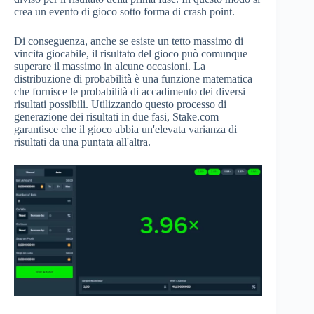
crea un evento di gioco sotto forma di crash point.
Di conseguenza, anche se esiste un tetto massimo di
vincita giocabile, il risultato del gioco può comunque
superare il massimo in alcune occasioni. La
distribuzione di probabilità è una funzione matematica
che fornisce le probabilità di accadimento dei diversi
risultati possibili. Utilizzando questo processo di
generazione dei risultati in due fasi, Stake.com
garantisce che il gioco abbia un'elevata varianza di
risultati da una puntata all'altra.