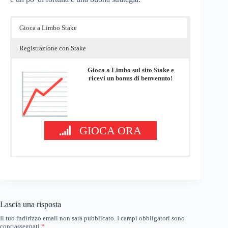
Gioca a Limbo Stake
Registrazione con Stake
Gioca a Limbo sul sito Stake e
ricevi un bonus di benvenuto!
GIOCA ORA
Vai alla posta in gioco
(tramite il nostro link bonus)
Tutto ciò che dovete fare è registrarvi.
Effettuare un deposito (criptovaluta o carta bancaria)
È possibile giocare al Limbo Stake e prelevare in
qualsiasi momento.
Lascia una risposta
Il tuo indirizzo email non sarà pubblicato.
I campi obbligatori sono
contrassegnati
*