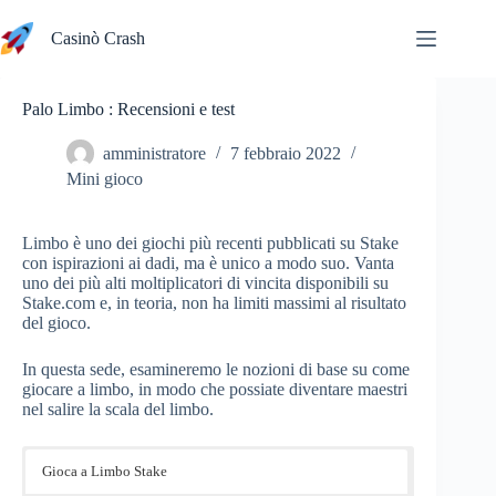
Salta
al
Casinò Crash
contenuto
Palo Limbo : Recensioni e test
amministratore
7 febbraio 2022
Mini gioco
Limbo è uno dei giochi più recenti pubblicati su Stake
con ispirazioni ai dadi, ma è unico a modo suo. Vanta
uno dei più alti moltiplicatori di vincita disponibili su
Stake.com e, in teoria, non ha limiti massimi al risultato
del gioco.
In questa sede, esamineremo le nozioni di base su come
giocare a limbo, in modo che possiate diventare maestri
nel salire la scala del limbo.
Gioca a Limbo Stake