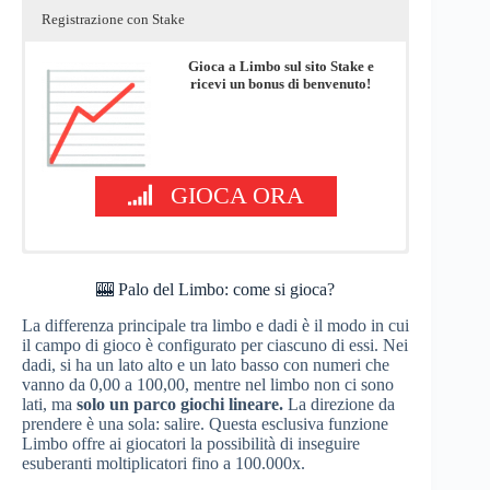
Registrazione con Stake
Gioca a Limbo sul sito Stake e
ricevi un bonus di benvenuto!
GIOCA ORA
Vai alla posta in gioco
(tramite il nostro link bonus)
Tutto ciò che dovete fare è registrarvi.
🎰 Palo del Limbo: come si gioca?
Effettuare un deposito (criptovaluta o carta bancaria)
È possibile giocare al Limbo Stake e prelevare in
La differenza principale tra limbo e dadi è il modo in cui
qualsiasi momento.
il campo di gioco è configurato per ciascuno di essi. Nei
dadi, si ha un lato alto e un lato basso con numeri che
vanno da 0,00 a 100,00, mentre nel limbo non ci sono
lati, ma
solo un parco giochi lineare.
La direzione da
prendere è una sola: salire. Questa esclusiva funzione
Limbo offre ai giocatori la possibilità di inseguire
esuberanti moltiplicatori fino a 100.000x.