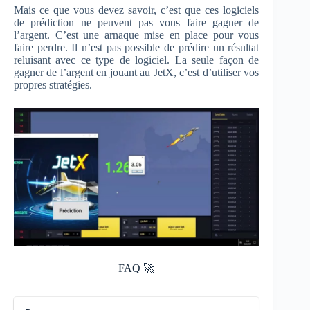
Mais ce que vous devez savoir, c’est que ces logiciels
de prédiction ne peuvent pas vous faire gagner de
l’argent. C’est une arnaque mise en place pour vous
faire perdre. Il n’est pas possible de prédire un résultat
reluisant avec ce type de logiciel. La seule façon de
gagner de l’argent en jouant au JetX, c’est d’utiliser vos
propres stratégies.
FAQ 🚀