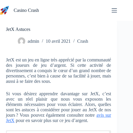
Passer
au
Casino Crash
contenu
JetX Astuces
admin
10 avril 2021
Crash
JetX est un jeu en ligne très apprécié par la communauté
des joueurs de jeu d’argent. Si cette activité de
divertissement a conquis le cœur d’un grand nombre de
personnes, c’est bien à cause de sa facilité à jouer, mais
aussi à se faire des sous.
Si vous désirez apprendre davantage sur JetX, c’est
avec un réel plaisir que nous vous exposons les
éléments nécessaires pour vous éclairer. Alors, quelles
sont les astuces à considérer pour jouer au JetX de nos
jours ? Vous pouvez également consulter notre
avis sur
JetX
pour en savoir plus sur ce jeu d’argent.