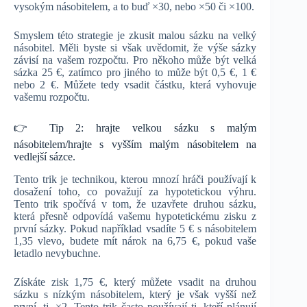
vysokým násobitelem, a to buď ×30, nebo ×50 či ×100.
Smyslem této strategie je zkusit malou sázku na velký
násobitel. Měli byste si však uvědomit, že výše sázky
závisí na vašem rozpočtu. Pro někoho může být velká
sázka 25 €, zatímco pro jiného to může být 0,5 €, 1 €
nebo 2 €. Můžete tedy vsadit částku, která vyhovuje
vašemu rozpočtu.
👉 Tip 2: hrajte velkou sázku s malým
násobitelem/hrajte s vyšším malým násobitelem na
vedlejší sázce.
Tento trik je technikou, kterou mnozí hráči používají k
dosažení toho, co považují za hypotetickou výhru.
Tento trik spočívá v tom, že uzavřete druhou sázku,
která přesně odpovídá vašemu hypotetickému zisku z
první sázky. Pokud například vsadíte 5 € s násobitelem
1,35 vlevo, budete mít nárok na 6,75 €, pokud vaše
letadlo nevybuchne.
Získáte zisk 1,75 €, který můžete vsadit na druhou
sázku s nízkým násobitelem, který je však vyšší než
první, tj. ×2. Tento trik často používají ti, kteří plánují