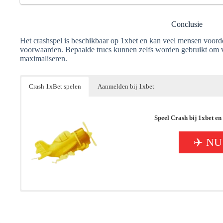
Conclusie
Het crashspel is beschikbaar op 1xbet en kan veel mensen voord
voorwaarden. Bepaalde trucs kunnen zelfs worden gebruikt om ve
maximaliseren.
Crash 1xBet spelen
Aanmelden bij 1xbet
Speel Crash bij 1xbet e
✈️ NU
Ga naar 1xbet
(via onze bonuslink)
Je hoeft je alleen maar te registreren
Storten
Met de welkomstbonus biedt 1xbet je tot €1.500 en 100 gratis spi