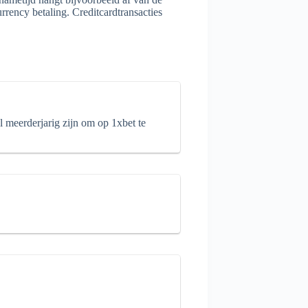
rrency betaling. Creditcardtransacties
el meerderjarig zijn om op 1xbet te