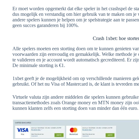
Er moet worden opgemerkt dat elke speler in het crashspel de sta
dus mogelijk en verstandig om hier gebruik van te maken om je w
andere spelers kunnen je helpen om je spelstrategie aan te passen.
geen succes garanderen bij 100%.
Crash 1xbet: hoe storte
Alle spelers moeten een storting doen om te kunnen genieten van
voorwaarden zijn eenvoudig en gemakkelijk. Welke methode je ook
te valideren en je account wordt automatisch gecrediteerd. Er zij
De minimale storting is €1.
1xbet geeft je de mogelijkheid om op verschillende manieren gel
gebruikt. Of het nu Visa of Mastercard is, de klant is tevreden m
Virtuele valuta zijn andere middelen die spelers kunnen gebruik
transactiemethodes zoals Orange money en MTN money zijn ook to
kunnen klanten zelfs een storting doen van minder dan één euro.