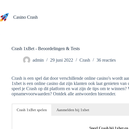
Ga
naar
de
Casino Crash
inhoud
Crash 1xBet - Beoordelingen & Tests
admin
29 juni 2022
Crash
36 reacties
Crash is een spel dat door verschillende online casino's wordt aa
1xbet is een online casino dat zijn klanten ook laat genieten van
speel je Crash op dit platform en wat zijn de tips om te winnen? W
opnamevoorwaarden? Ontdek alle antwoorden hieronder.
Crash 1xBet spelen
Aanmelden bij 1xbet
Speel Crash bij 1xbet e