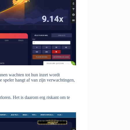
nnen wachten tot hun inzet wordt
e speler hangt af van zijn verwachtingen,
erloren. Het is daarom erg riskant om te