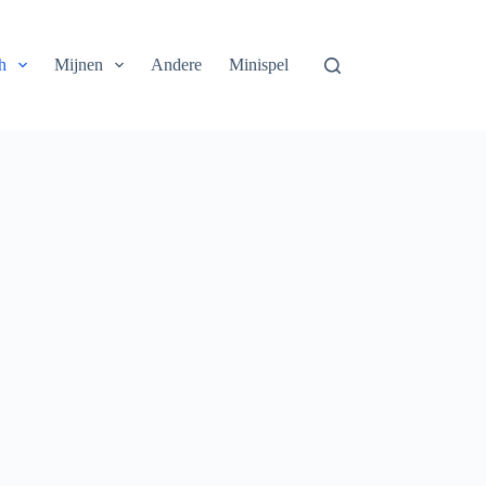
h
Mijnen
Andere
Minispel