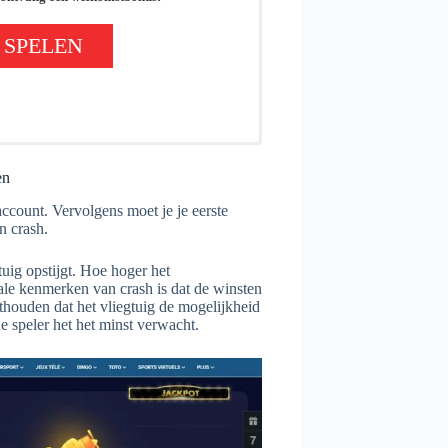
 SPELEN
en
ns
account. Vervolgens moet je je eerste
n crash.
tuig opstijgt. Hoe hoger het
iale kenmerken van crash is dat de winsten
houden dat het vliegtuig de mogelijkheid
 speler het het minst verwacht.