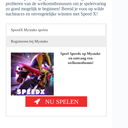
profiteren van de welkomstbonussen om je spelervaring
zo goed mogelijk te beginnen! Bereid je voor op wilde
nachtraces en onvergetelijke winsten met Speed X!
SpeedX Mystake spelen
Registreren bij Mystake
Speel Speedx op Mystake
en ontvang een
welkomstbonus!
NU SPELEN
Ga naar Mystake
(via onze bonuslink)
Je hoeft je alleen maar te registreren.
Doe een storting (minimaal €20)