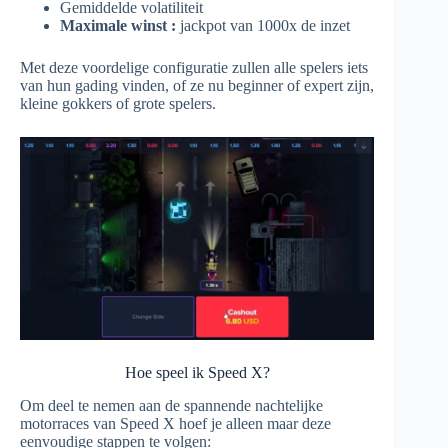
Gemiddelde volatiliteit
Maximale winst :
jackpot van 1000x de inzet
Met deze voordelige configuratie zullen alle spelers iets
van hun gading vinden, of ze nu beginner of expert zijn,
kleine gokkers of grote spelers.
Hoe speel ik Speed X?
Om deel te nemen aan de spannende nachtelijke
motorraces van Speed X hoef je alleen maar deze
eenvoudige stappen te volgen: