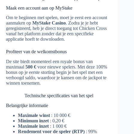
Maak een account aan op MyStake
Om te beginnen met spelen, moet je eerst een account
aanmaken op
MyStake Casino
. Zodra je je hebt
geregistreerd, heb je direct toegang tot Chicken Cross
vanaf het platform zonder dat je een specifieke
applicatie hoeft te downloaden.
Profiteer van de welkomstbonus
De site biedt momenteel een royale bonus van
maximaal
500 €
voor nieuwe spelers. Met deze 100%
bonus op je eerste storting begin je het spel met een
verhoogd saldo, waardoor je kansen om de jackpot te
winnen toenemen.
Technische specificaties van het spel
Belangrijke informatie
Maximale winst
: 10 000 €
Minimum inzet
: 0,20 €
Maximale inzet
: 1 000 €
Rendement voor de speler (RTP)
: 99%