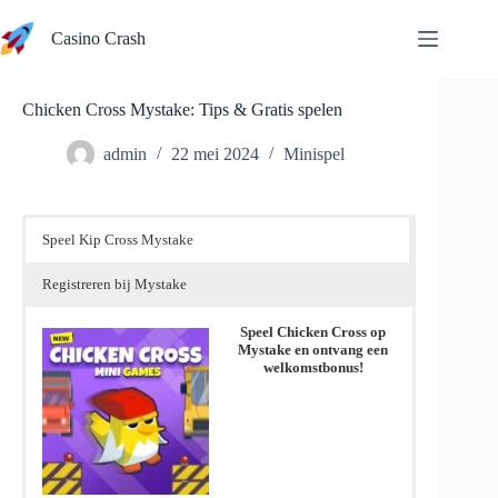
Ga
naar
Casino Crash
de
inhoud
Chicken Cross Mystake: Tips & Gratis spelen
admin
22 mei 2024
Minispel
Speel Kip Cross Mystake
Registreren bij Mystake
Speel Chicken Cross op
Mystake en ontvang een
welkomstbonus!