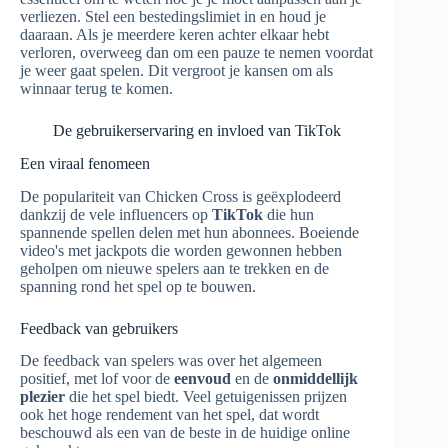
verliezen. Stel een bestedingslimiet in en houd je
daaraan. Als je meerdere keren achter elkaar hebt
verloren, overweeg dan om een pauze te nemen voordat
je weer gaat spelen. Dit vergroot je kansen om als
winnaar terug te komen.
De gebruikerservaring en invloed van TikTok
Een viraal fenomeen
De populariteit van Chicken Cross is geëxplodeerd
dankzij de vele influencers op
TikTok
die hun
spannende spellen delen met hun abonnees. Boeiende
video's met jackpots die worden gewonnen hebben
geholpen om nieuwe spelers aan te trekken en de
spanning rond het spel op te bouwen.
Feedback van gebruikers
De feedback van spelers was over het algemeen
positief, met lof voor de
eenvoud
en de
onmiddellijk
plezier
die het spel biedt. Veel getuigenissen prijzen
ook het hoge rendement van het spel, dat wordt
beschouwd als een van de beste in de huidige online