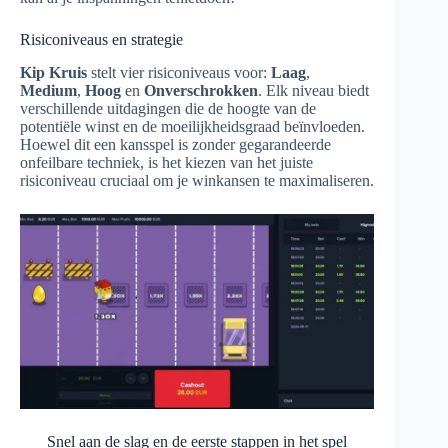
Risiconiveaus en strategie
Kip Kruis
stelt vier risiconiveaus voor:
Laag
,
Medium
,
Hoog
en
Onverschrokken
. Elk niveau biedt
verschillende uitdagingen die de hoogte van de
potentiële winst en de moeilijkheidsgraad beïnvloeden.
Hoewel dit een kansspel is zonder gegarandeerde
onfeilbare techniek, is het kiezen van het juiste
risiconiveau cruciaal om je winkansen te maximaliseren.
Snel aan de slag en de eerste stappen in het spel