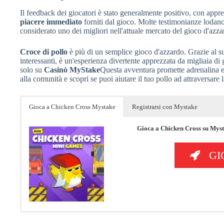
Il feedback dei giocatori è stato generalmente positivo, con appr
piacere immediato
forniti dal gioco. Molte testimonianze lodano 
considerato uno dei migliori nell'attuale mercato del gioco d'azza
Croce di pollo
è più di un semplice gioco d'azzardo. Grazie al su
interessanti, è un'esperienza divertente apprezzata da migliaia di 
solo su
Casinò MyStake
Questa avventura promette adrenalina e 
alla comunità e scopri se puoi aiutare il tuo pollo ad attraversare 
Gioca a Chicken Cross Mystake
Registrarsi con Mystake
Gioca a Chicken Cross su Myst
GI
Vai a Mystake
(tramite il nostro link bonus)
Tutto ciò che dovete fare è registrarvi.