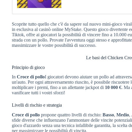
Vai a Mystake
(tramite il nostro link bonus)
Tutto ciò che dovete fare è registrarvi.
Scoprite tutto quello che c'è da sapere sul nuovo mini-gioco vira
Effettuare un deposito (minimo 20 euro)
in esclusiva al casinò online MyStake. Questo gioco divertente 
Potete raddoppiare il vostro deposito
Tiktok, offre ai giocatori la possibilità di vincere fino a 10.000
È possibile giocare a Chicken Cross e prelevare in qualsiasi mome
strada con un pollo. Provate l'avventura oggi stesso e approfittate 
massimizzare le vostre possibilità di successo.
Le basi del Chicken Cro
Principio di gioco
In
Croce di pollo
I giocatori devono aiutare un pollo ad attraversa
un'auto. Per ogni attraversamento riuscito, è possibile riscuotere l
moltiplicare i premi, fino a un allettante jackpot di
10 000 €
. Ma 
vanificare tutti i vostri sforzi!
Livelli di rischio e strategia
Croce di pollo
propone quattro livelli di rischio:
Basso
,
Medio
,
sfide diverse che influenzano l'ammontare delle vincite potenziali e
gioco d'azzardo senza una tecnica infallibile garantita, la scelta d
per massimizzare le possibilità di vincita.