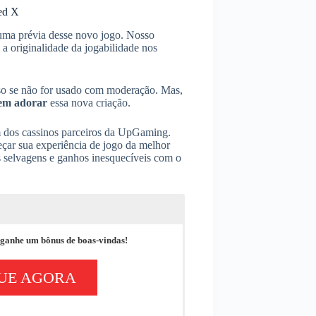
ed X
a uma prévia desse novo jogo. Nosso
 a originalidade da jogabilidade nos
so se não for usado com moderação. Mas,
vem adorar
essa nova criação.
m dos cassinos parceiros da UpGaming.
çar sua experiência de jogo da melhor
s selvagens e ganhos inesquecíveis com o
ganhe um bônus de boas-vindas!
UE AGORA