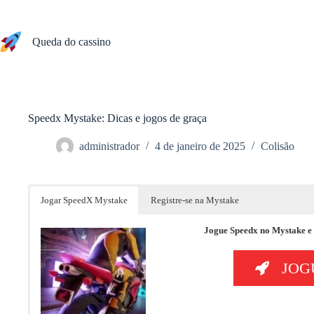
Pular
para
o
Queda do cassino
conteúdo
Speedx Mystake: Dicas e jogos de graça
administrador
4 de janeiro de 2025
Colisão
Jogar SpeedX Mystake
Registre-se na Mystake
Jogue Speedx no Mystake e 
JOG