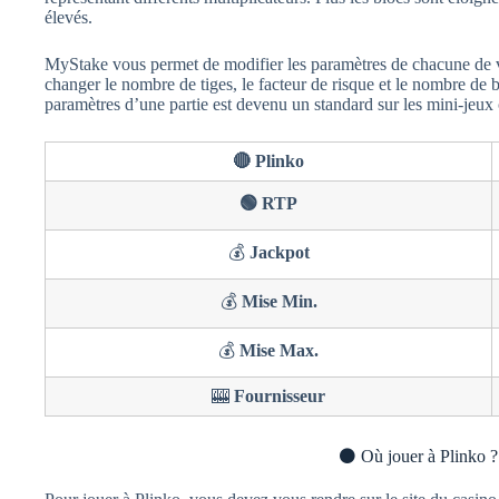
élevés.
MyStake vous permet de modifier les paramètres de chacune de 
changer le nombre de tiges, le facteur de risque et le nombre de 
paramètres d’une partie est devenu un standard sur les mini-jeux 
🔴 Plinko
🟢 RTP
💰
Jackpot
💰
Mise Min.
💰
Mise Max.
🎰
Fournisseur
⚫ Où jouer à Plinko ?