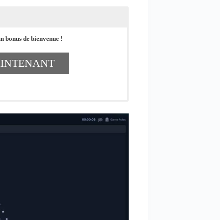
un bonus de bienvenue !
AINTENANT
une date de naissance.