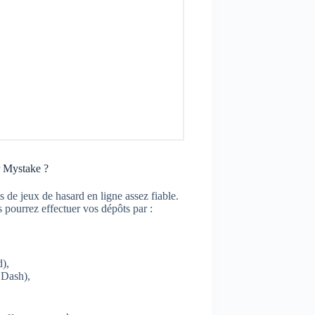
r Mystake ?
s de jeux de hasard en ligne assez fiable.
s pourrez effectuer vos dépôts par :
d),
 Dash),