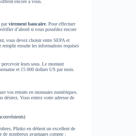
offrent encore à vous.
t par
virement bancaire
. Pour effectuer
vérifier d’abord si vous possédez encore
 vous devez choisir entre SEPA et
remplir ensuite les informations requises
r percevoir leurs sous. Le montant
semaine et 15 000 dollars US par mois.
uer vos retraits en monnaies numériques.
us désirez. Vous entrez votre adresse de
nconvénients)
embres, Plinko en détient un excellent de
sente de nombreux avantages comme :