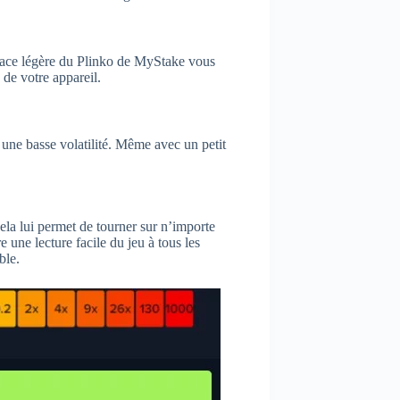
erface légère du Plinko de MyStake vous
 de votre appareil.
une basse volatilité. Même avec un petit
la lui permet de tourner sur n’importe
e une lecture facile du jeu à tous les
ble.