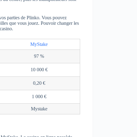
vos parties de Plinko. Vous pouvez
billes que vous jouez. Pouvoir changer les
casino.
MyStake
97 %
10 000 €
0,20 €
1 000 €
Mystake