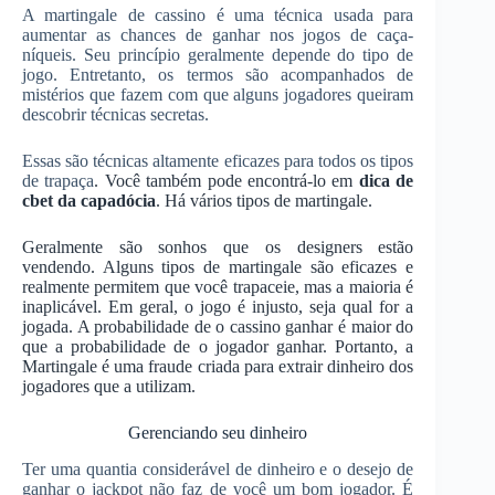
A martingale de cassino é uma técnica usada para
aumentar as chances de ganhar nos jogos de caça-
níqueis. Seu princípio geralmente depende do tipo de
jogo. Entretanto, os termos são acompanhados de
mistérios que fazem com que alguns jogadores queiram
descobrir técnicas secretas.
Essas são técnicas altamente eficazes para todos os tipos
de trapaça
. Você também pode encontrá-lo em
dica de
cbet da capadócia
. Há vários tipos de martingale.
Geralmente são sonhos que os designers estão
vendendo. Alguns tipos de martingale são eficazes e
realmente permitem que você trapaceie, mas a maioria é
inaplicável. Em geral, o jogo é injusto, seja qual for a
jogada. A probabilidade de o cassino ganhar é maior do
que a probabilidade de o jogador ganhar. Portanto, a
Martingale é uma fraude criada para extrair dinheiro dos
jogadores que a utilizam.
Gerenciando seu dinheiro
Ter uma quantia considerável de dinheiro e o desejo de
ganhar o jackpot não faz de você um bom jogador. É