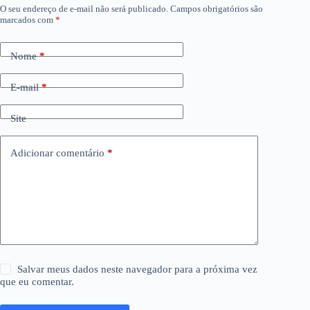
momento.
O seu endereço de e-mail não será publicado.
Campos obrigatórios são
marcados com
*
Nome
*
E-mail
*
Site
Adicionar comentário
*
Salvar meus dados neste navegador para a próxima vez
que eu comentar.