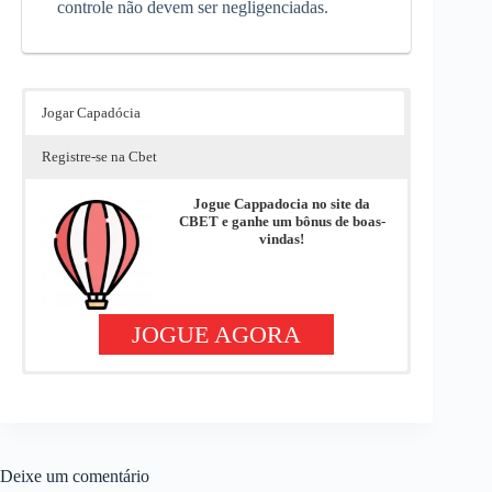
controle não devem ser negligenciadas.
Jogar Capadócia
Registre-se na Cbet
Jogue Cappadocia no site da
CBET e ganhe um bônus de boas-
vindas!
JOGUE AGORA
Ir para CBET
(por meio do nosso link de bônus)
Tudo o que você precisa fazer é se registrar.
Fazer um depósito
Com o bônus de boas-vindas, seu depósito é
duplicado e você recebe 100 rodadas grátis em uma
máquina caça-níqueis.
Deixe um comentário
Você pode jogar Cappadocia e sacar a qualquer