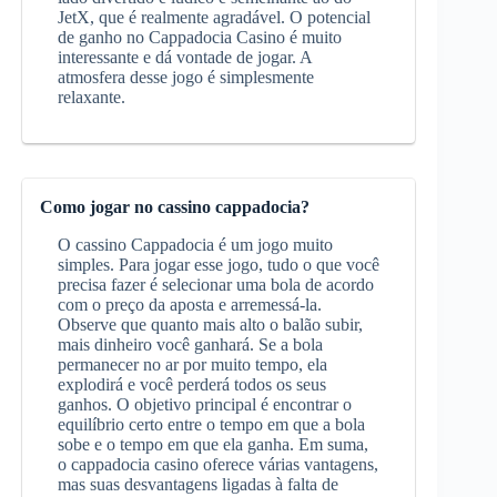
JetX, que é realmente agradável. O potencial
de ganho no Cappadocia Casino é muito
interessante e dá vontade de jogar. A
atmosfera desse jogo é simplesmente
relaxante.
Como jogar no cassino cappadocia?
O cassino Cappadocia é um jogo muito
simples. Para jogar esse jogo, tudo o que você
precisa fazer é selecionar uma bola de acordo
com o preço da aposta e arremessá-la.
Observe que quanto mais alto o balão subir,
mais dinheiro você ganhará. Se a bola
permanecer no ar por muito tempo, ela
explodirá e você perderá todos os seus
ganhos. O objetivo principal é encontrar o
equilíbrio certo entre o tempo em que a bola
sobe e o tempo em que ela ganha. Em suma,
o cappadocia casino oferece várias vantagens,
mas suas desvantagens ligadas à falta de