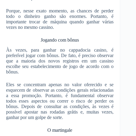
Porque, nesse exato momento, as chances de perder
todo o dinheiro ganho são enormes. Portanto, é
importante trocar de máquina quando ganhar várias
vezes no mesmo cassino.
Jogando com bônus
Às vezes, para ganhar no cappadocia casino, é
preferível jogar com bônus. De fato, é preciso observar
que a maioria dos novos registros em um cassino
escolhe seu estabelecimento de jogo de acordo com o
bônus.
Eles se concentram apenas no valor oferecido e se
esquecem de observar as condições gerais relacionadas
a essa promoção. Portanto, é fundamental observar
todos esses aspectos ou correr o risco de perder os
bônus. Depois de consultar as condições, às vezes é
possível apostar nas rodadas grátis e, muitas vezes,
ganhar por um golpe de sorte.
O martingale