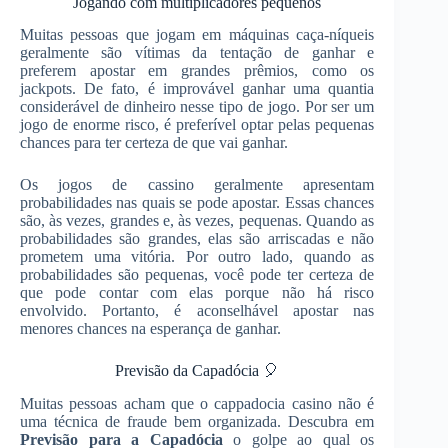
Jogando com multiplicadores pequenos
Muitas pessoas que jogam em máquinas caça-níqueis
geralmente são vítimas da tentação de ganhar e
preferem apostar em grandes prêmios, como os
jackpots. De fato, é improvável ganhar uma quantia
considerável de dinheiro nesse tipo de jogo. Por ser um
jogo de enorme risco, é preferível optar pelas pequenas
chances para ter certeza de que vai ganhar.
Os jogos de cassino geralmente apresentam
probabilidades nas quais se pode apostar. Essas chances
são, às vezes, grandes e, às vezes, pequenas. Quando as
probabilidades são grandes, elas são arriscadas e não
prometem uma vitória. Por outro lado, quando as
probabilidades são pequenas, você pode ter certeza de
que pode contar com elas porque não há risco
envolvido. Portanto, é aconselhável apostar nas
menores chances na esperança de ganhar.
Previsão da Capadócia 🎈
Muitas pessoas acham que o cappadocia casino não é
uma técnica de fraude bem organizada. Descubra em
Previsão para a Capadócia
o golpe ao qual os