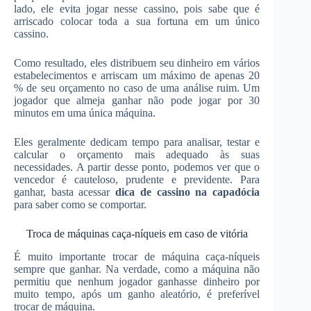
lado, ele evita jogar nesse cassino, pois sabe que é
arriscado colocar toda a sua fortuna em um único
cassino.
Como resultado, eles distribuem seu dinheiro em vários
estabelecimentos e arriscam um máximo de apenas 20
% de seu orçamento no caso de uma análise ruim. Um
jogador que almeja ganhar não pode jogar por 30
minutos em uma única máquina.
Eles geralmente dedicam tempo para analisar, testar e
calcular o orçamento mais adequado às suas
necessidades. A partir desse ponto, podemos ver que o
vencedor é cauteloso, prudente e previdente. Para
ganhar, basta acessar
dica de cassino na capadócia
para saber como se comportar.
Troca de máquinas caça-níqueis em caso de vitória
É muito importante trocar de máquina caça-níqueis
sempre que ganhar. Na verdade, como a máquina não
permitiu que nenhum jogador ganhasse dinheiro por
muito tempo, após um ganho aleatório, é preferível
trocar de máquina.