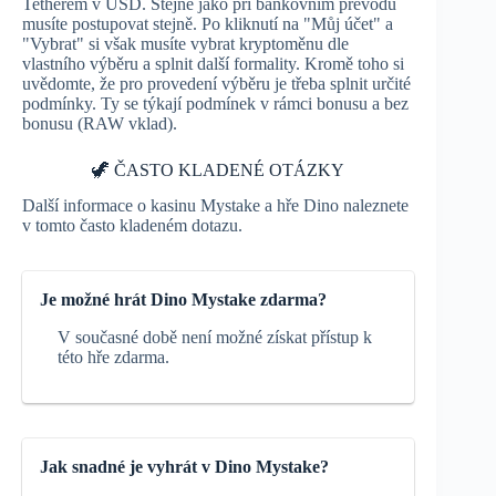
Tetherem v USD. Stejně jako při bankovním převodu
musíte postupovat stejně. Po kliknutí na "Můj účet" a
"Vybrat" si však musíte vybrat kryptoměnu dle
vlastního výběru a splnit další formality. Kromě toho si
uvědomte, že pro provedení výběru je třeba splnit určité
podmínky. Ty se týkají podmínek v rámci bonusu a bez
bonusu (RAW vklad).
🦖 ČASTO KLADENÉ OTÁZKY
Další informace o kasinu Mystake a hře Dino naleznete
v tomto často kladeném dotazu.
Je možné hrát Dino Mystake zdarma?
V současné době není možné získat přístup k
této hře zdarma.
Jak snadné je vyhrát v Dino Mystake?