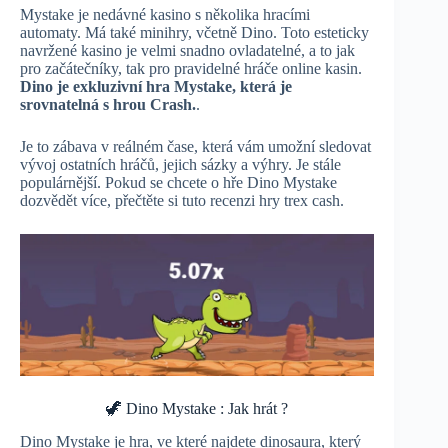
Stačí zadat uživatelské jméno, heslo, e-mailovou
Mystake je nedávné kasino s několika hracími
adresu a datum narození.
automaty. Má také minihry, včetně Dino. Toto esteticky
Proveďte vklad bankovní kartou nebo kryptoměnou
navržené kasino je velmi snadno ovladatelné, a to jak
(minimálně 20 €).
Získejte 10 závodů zdarma za 1 € na Dino
pro začátečníky, tak pro pravidelné hráče online kasin.
Dino je exkluzivní hra Mystake, která je
srovnatelná s hrou Crash.
.
Je to zábava v reálném čase, která vám umožní sledovat
vývoj ostatních hráčů, jejich sázky a výhry. Je stále
populárnější. Pokud se chcete o hře Dino Mystake
dozvědět více, přečtěte si tuto recenzi hry trex cash.
🦖 Dino Mystake : Jak hrát ?
Dino Mystake je hra, ve které najdete dinosaura, který