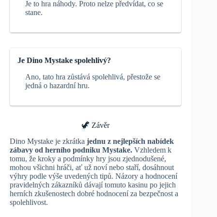
Je to hra náhody. Proto nelze předvídat, co se
stane.
Je Dino Mystake spolehlivý?
Ano, tato hra zůstává spolehlivá, přestože se
jedná o hazardní hru.
🦖 Závěr
Dino Mystake je zkrátka
jednu z nejlepších nabídek
zábavy od herního podniku Mystake.
Vzhledem k
tomu, že kroky a podmínky hry jsou zjednodušené,
mohou všichni hráči, ať už noví nebo staří, dosáhnout
výhry podle výše uvedených tipů. Názory a hodnocení
pravidelných zákazníků dávají tomuto kasinu po jejich
herních zkušenostech dobré hodnocení za bezpečnost a
spolehlivost.