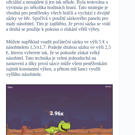
oficiální a nenajdete ji jen tak někde. Byla testována a
vyvinuta po několika hodinách hraní. Tato strategie je
vhodná pro peněženky všech hráčů a vychází z dvojité
sázky ve hře. Spočívá v použití sázkového panelu pro
malý násobitel. Tím je zajištěno, že první sázka se vrátí
a druhá se použije k pokusu o získání větší výhry.
Můžete například vsadit počáteční sázku ve výši 5 € s
násobitelem 1,5/x1,7. Podejte druhou sázku ve výši 2,5
€, kterou vyberete tak, že se pokusíte získat velký
násobitel. Tato technika je velmi jednoduchá na
nastavení a díky první sázce může všem peněženkám
zajistit konstantní výhru, a přitom mít šanci využít
vyššího násobitele.