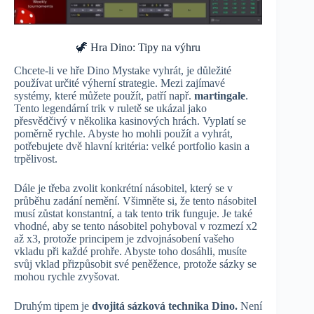
🦖 Hra Dino: Tipy na výhru
Chcete-li ve hře Dino Mystake vyhrát, je důležité
používat určité výherní strategie. Mezi zajímavé
systémy, které můžete použít, patří např.
martingale
.
Tento legendární trik v ruletě se ukázal jako
přesvědčivý v několika kasinových hrách. Vyplatí se
poměrně rychle. Abyste ho mohli použít a vyhrát,
potřebujete dvě hlavní kritéria: velké portfolio kasin a
trpělivost.
Dále je třeba zvolit konkrétní násobitel, který se v
průběhu zadání nemění. Všimněte si, že tento násobitel
musí zůstat konstantní, a tak tento trik funguje. Je také
vhodné, aby se tento násobitel pohyboval v rozmezí x2
až x3, protože principem je zdvojnásobení vašeho
vkladu při každé prohře. Abyste toho dosáhli, musíte
svůj vklad přizpůsobit své peněžence, protože sázky se
mohou rychle zvyšovat.
Druhým tipem je
dvojitá sázková technika Dino.
Není