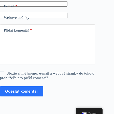
E-mail
*
Webové stránky
Přidat komentář
*
Uložte si mé jméno, e-mail a webové stránky do tohoto
prohlížeče pro příští komentář.
Odeslat komentář
Czech