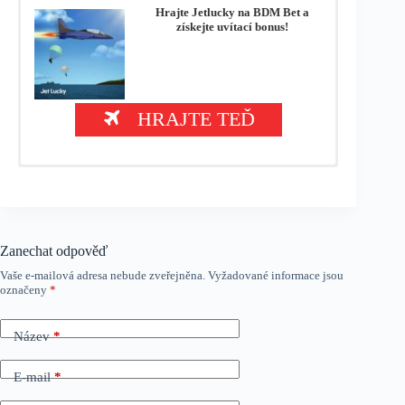
Hrajte Jetlucky na BDM Bet a
získejte uvítací bonus!
HRAJTE TEĎ
Navštivte BDM Bet
(přes náš bonusový odkaz)
Stačí zadat uživatelské jméno, heslo, e-mailovou
adresu a datum narození.
Proveďte vklad bankovní kartou nebo kryptoměnou
Získejte extra 100% na svůj vklad
Můžete hrát
Jetlucky
a lze je kdykoli stáhnout.
Zanechat odpověď
Vaše e-mailová adresa nebude zveřejněna.
Vyžadované informace jsou
označeny
*
Název
*
E-mail
*