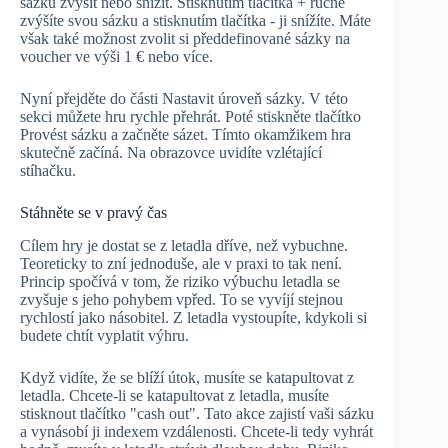
sázku zvýšit nebo snížit. Stisknutím tlačítka + ručně
zvýšíte svou sázku a stisknutím tlačítka - ji snížíte. Máte
však také možnost zvolit si předdefinované sázky na
voucher ve výši 1 € nebo více.
Nyní přejděte do části Nastavit úroveň sázky. V této
sekci můžete hru rychle přehrát. Poté stiskněte tlačítko
Provést sázku a začněte sázet. Tímto okamžikem hra
skutečně začíná. Na obrazovce uvidíte vzlétající
stíhačku.
Stáhněte se v pravý čas
Cílem hry je dostat se z letadla dříve, než vybuchne.
Teoreticky to zní jednoduše, ale v praxi to tak není.
Princip spočívá v tom, že riziko výbuchu letadla se
zvyšuje s jeho pohybem vpřed. To se vyvíjí stejnou
rychlostí jako násobitel. Z letadla vystoupíte, kdykoli si
budete chtít vyplatit výhru.
Když vidíte, že se blíží útok, musíte se katapultovat z
letadla. Chcete-li se katapultovat z letadla, musíte
stisknout tlačítko "cash out". Tato akce zajistí vaši sázku
a vynásobí ji indexem vzdálenosti. Chcete-li tedy vyhrát