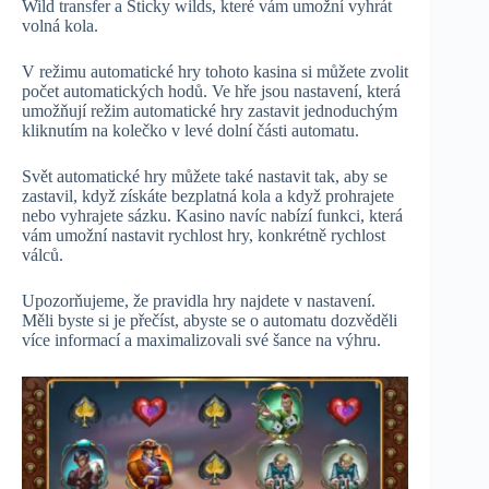
Wild transfer a Sticky wilds, které vám umožní vyhrát
volná kola.
V režimu automatické hry tohoto kasina si můžete zvolit
počet automatických hodů. Ve hře jsou nastavení, která
umožňují režim automatické hry zastavit jednoduchým
kliknutím na kolečko v levé dolní části automatu.
Svět automatické hry můžete také nastavit tak, aby se
zastavil, když získáte bezplatná kola a když prohrajete
nebo vyhrajete sázku. Kasino navíc nabízí funkci, která
vám umožní nastavit rychlost hry, konkrétně rychlost
válců.
Upozorňujeme, že pravidla hry najdete v nastavení.
Měli byste si je přečíst, abyste se o automatu dozvěděli
více informací a maximalizovali své šance na výhru.