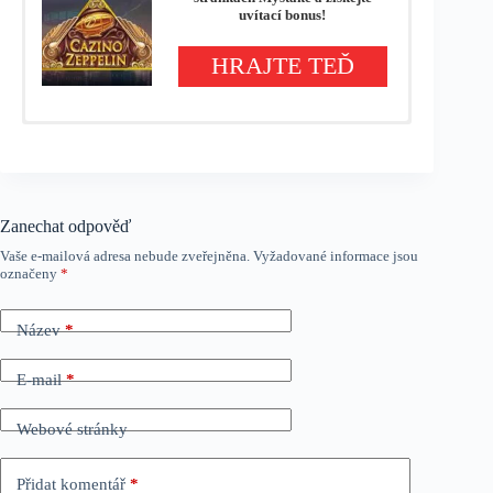
uvítací bonus!
HRAJTE TEĎ
Přejít na Mystake
(přes náš bonusový odkaz)
Stačí zadat uživatelské jméno, heslo, e-mailovou
adresu a datum narození.
Proveďte vklad bankovní kartou nebo kryptoměnou
(minimálně 20 €).
Zdvojnásobte svůj vklad až do výše 500 €
Zanechat odpověď
Vaše e-mailová adresa nebude zveřejněna.
Vyžadované informace jsou
označeny
*
Název
*
E-mail
*
Webové stránky
Přidat komentář
*