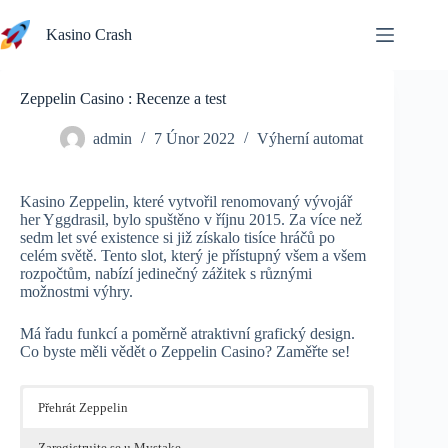
Přeskočit
na
Kasino Crash
obsah
Zeppelin Casino : Recenze a test
admin
7 Únor 2022
Výherní automat
Kasino Zeppelin, které vytvořil renomovaný vývojář
her Yggdrasil, bylo spuštěno v říjnu 2015. Za více než
sedm let své existence si již získalo tisíce hráčů po
celém světě. Tento slot, který je přístupný všem a všem
rozpočtům, nabízí jedinečný zážitek s různými
možnostmi výhry.
Má řadu funkcí a poměrně atraktivní grafický design.
Co byste měli vědět o Zeppelin Casino? Zaměřte se!
Přehrát Zeppelin
Zaregistrujte se u Mystake