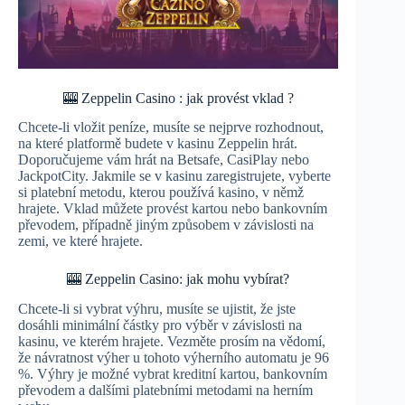
🎰 Zeppelin Casino : jak provést vklad ?
Chcete-li vložit peníze, musíte se nejprve rozhodnout,
na které platformě budete v kasinu Zeppelin hrát.
Doporučujeme vám hrát na Betsafe, CasiPlay nebo
JackpotCity. Jakmile se v kasinu zaregistrujete, vyberte
si platební metodu, kterou používá kasino, v němž
hrajete. Vklad můžete provést kartou nebo bankovním
převodem, případně jiným způsobem v závislosti na
zemi, ve které hrajete.
🎰 Zeppelin Casino: jak mohu vybírat?
Chcete-li si vybrat výhru, musíte se ujistit, že jste
dosáhli minimální částky pro výběr v závislosti na
kasinu, ve kterém hrajete. Vezměte prosím na vědomí,
že návratnost výher u tohoto výherního automatu je 96
%. Výhry je možné vybrat kreditní kartou, bankovním
převodem a dalšími platebními metodami na herním