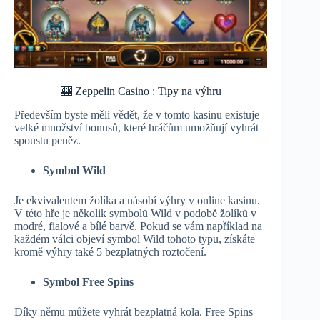
🎰 Zeppelin Casino : Tipy na výhru
Především byste měli vědět, že v tomto kasinu existuje
velké množství bonusů, které hráčům umožňují vyhrát
spoustu peněz.
Symbol Wild
Je ekvivalentem žolíka a násobí výhry v online kasinu.
V této hře je několik symbolů Wild v podobě žolíků v
modré, fialové a bílé barvě. Pokud se vám například na
každém válci objeví symbol Wild tohoto typu, získáte
kromě výhry také 5 bezplatných roztočení.
Symbol Free Spins
Díky němu můžete vyhrát bezplatná kola. Free Spins